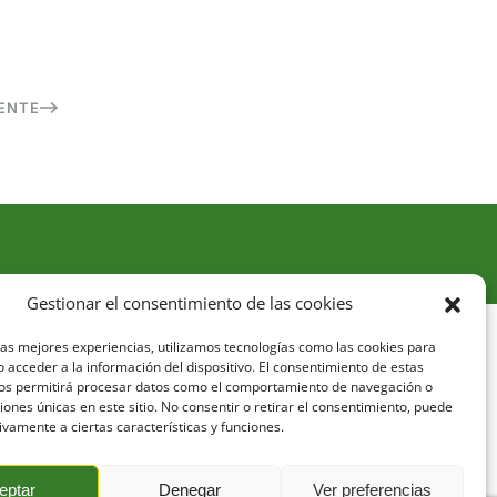
IENTE
Gestionar el consentimiento de las cookies
las mejores experiencias, utilizamos tecnologías como las cookies para
viso legal
Política de privacidad
Política de cookies
 acceder a la información del dispositivo. El consentimiento de estas
nos permitirá procesar datos como el comportamiento de navegación o
ciones únicas en este sitio. No consentir o retirar el consentimiento, puede
ivamente a ciertas características y funciones.
eptar
Denegar
Ver preferencias