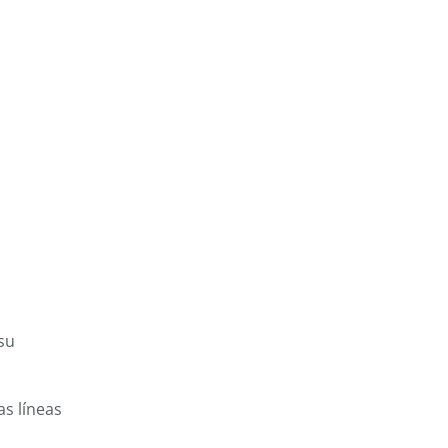
su
as líneas