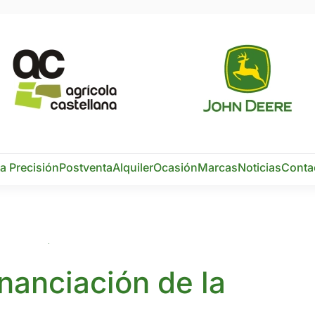
ra Precisión
Postventa
Alquiler
Ocasión
Marcas
Noticias
Conta
inanciación de la