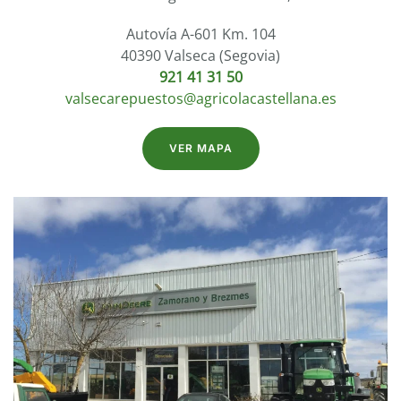
Autovía A-601 Km. 104
40390 Valseca (Segovia)
921 41 31 50
valsecarepuestos@agricolacastellana.es
VER MAPA