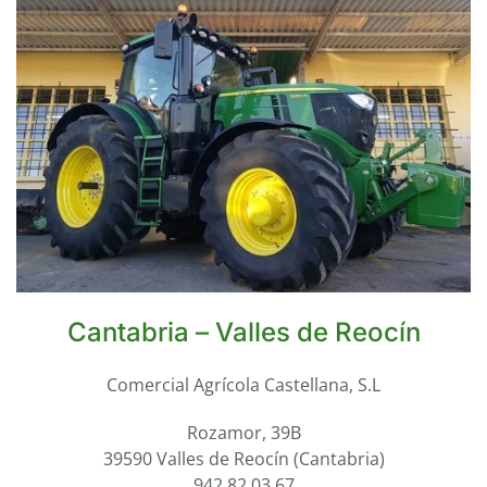
Cantabria – Valles de Reocín
Comercial Agrícola Castellana, S.L
Rozamor, 39B
39590 Valles de Reocín (Cantabria)
942 82 03 67