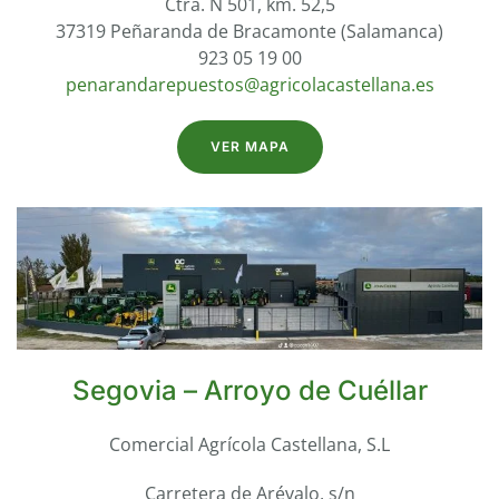
Ctra. N 501, km. 52,5
37319 Peñaranda de Bracamonte (Salamanca)
923 05 19 00
penarandarepuestos@agricolacastellana.es
VER MAPA
Segovia – Arroyo de Cuéllar
Comercial Agrícola Castellana, S.L
Carretera de Arévalo, s/n