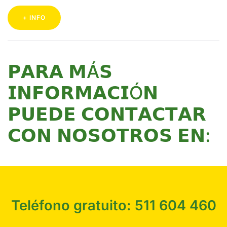
+ INFO
𝗣𝗔𝗥𝗔 𝗠Á𝗦
𝗜𝗡𝗙𝗢𝗥𝗠𝗔𝗖𝗜Ó𝗡
𝗣𝗨𝗘𝗗𝗘 𝗖𝗢𝗡𝗧𝗔𝗖𝗧𝗔𝗥
𝗖𝗢𝗡 𝗡𝗢𝗦𝗢𝗧𝗥𝗢𝗦 𝗘𝗡:
Teléfono gratuito:
511 604 460